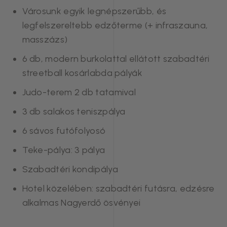
Városunk egyik legnépszerűbb, és
legfelszereltebb edzőterme (+ infraszauna,
masszázs)
6 db, modern burkolattal ellátott szabadtéri
streetball kosárlabda pályák
Judo-terem 2 db tatamival
3 db salakos teniszpálya
6 sávos futófolyosó
Teke-pálya: 3 pálya
Szabadtéri kondipálya
Hotel közelében: szabadtéri futásra, edzésre
alkalmas Nagyerdő ösvényei