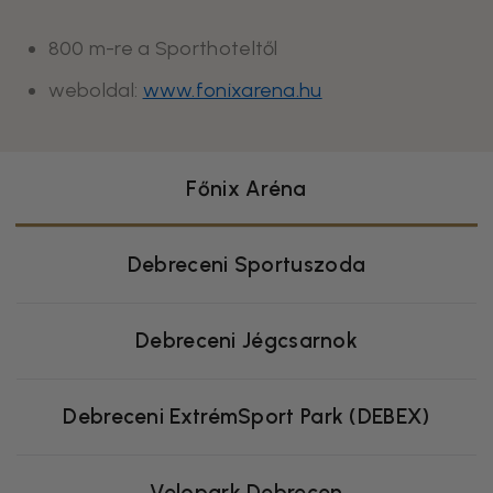
800 m-re a Sporthoteltől
weboldal:
www.fonixarena.hu
Főnix Aréna
Debreceni Sportuszoda
Debreceni Jégcsarnok
Debreceni ExtrémSport Park (DEBEX)
Velopark Debrecen