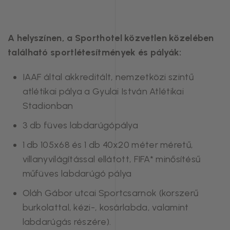
A helyszínen, a Sporthotel közvetlen közelében
található sportlétesítmények és pályák:
IAAF által akkreditált, nemzetközi szintű
atlétikai pálya a Gyulai István Atlétikai
Stadionban
3 db füves labdarúgópálya
1 db 105x68 és 1 db 40x20 méter méretű,
villanyvilágítással ellátott, FIFA* minősítésű
műfüves labdarúgó pálya
Oláh Gábor utcai Sportcsarnok (korszerű
burkolattal, kézi-, kosárlabda, valamint
labdarúgás részére).