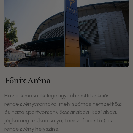
Főnix Aréna
Hazánk második legnagyobb multifunkciós
rendezvénycsarnoka, mely számos nemzetközi
és haza sportverseny (kosárlabda, kézilabda,
jégkorong, műkorcsolya, tenisz, foci, stb.) és
rendezvény helyszíne.