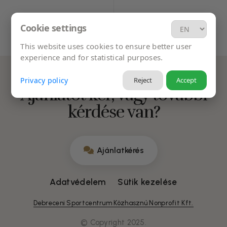
Cookie settings
This website uses cookies to ensure better user
experience and for statistical purposes.
Privacy policy
Reject
Accept
Ajánlatot kér, vagy további
kérdése van?
Ajánlatkérés
Adatvédelem
Sütik kezelése
Debreceni Sportcentrum Közhasznú Nonprofit Kft.
© Copyright 2025.