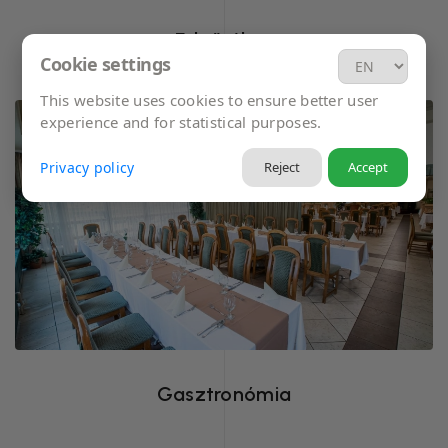
Edzőtábor
Cookie settings
This website uses cookies to ensure better user
experience and for statistical purposes.
Privacy policy
Reject
Accept
Helyben elérhető, változatos étkezési
lehetőség, a tradicionális ízektől a speciális
menükig.
Gasztronómia