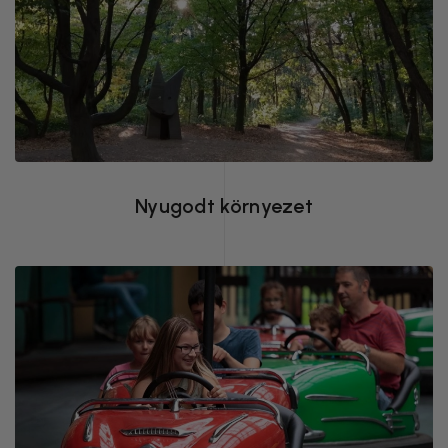
A hotel a Nagyerdő szívében, csendes,
békés környezetben található
Nyugodt környezet
Csodaszép játszótér a hotellel szemben,
Állatpark és Békás-tó csak néhány száz