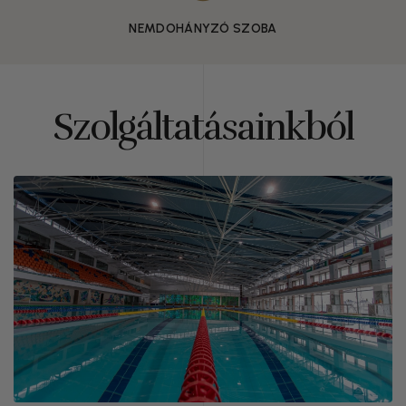
NEMDOHÁNYZÓ SZOBA
Szolgáltatásainkból
A hotel és a közelében található
sporthelyszínek, sportlétesítmények
ideális helyszínt kínálnak edzőtáborok
lebonyolításához.