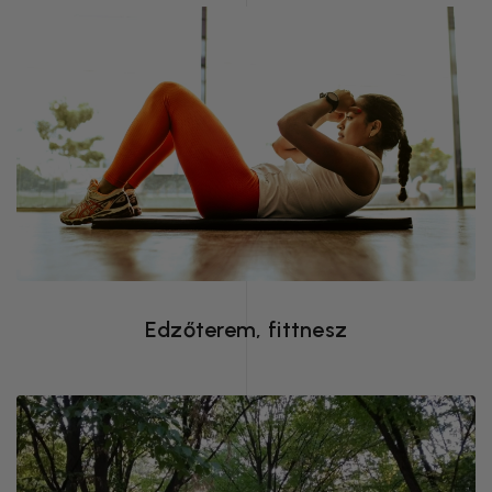
Debrecen egyik legnépszerűbb, és
legfelszereltebb edzőterme (+
infraszauna, masszázs), 24 órás
nyitvatartással
Edzőterem, fittnesz