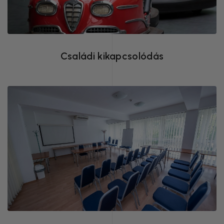
méter távolságban
Családi kikapcsolódás
A Sporthotel felszerelt, 40 és 60 m2-es
rendezvényteremmel várja vendégeit.