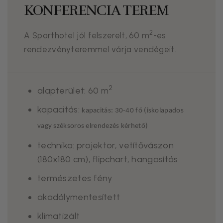
KONFERENCIA TEREM
2
A Sporthotel jól felszerelt, 60 m
-es
rendezvényteremmel várja vendégeit.
2
alapterület: 60 m
kapacitás:
kapacitás: 30-40 fő (iskolapados
vagy széksoros elrendezés kérhető)
technika: projektor, vetítővászon
(180x180 cm), flipchart, hangosítás
természetes fény
akadálymentesített
klimatizált