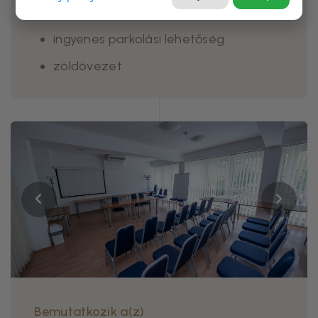
wifi
ingyenes parkolási lehetőség
zöldövezet
Bemutatkozik a(z)